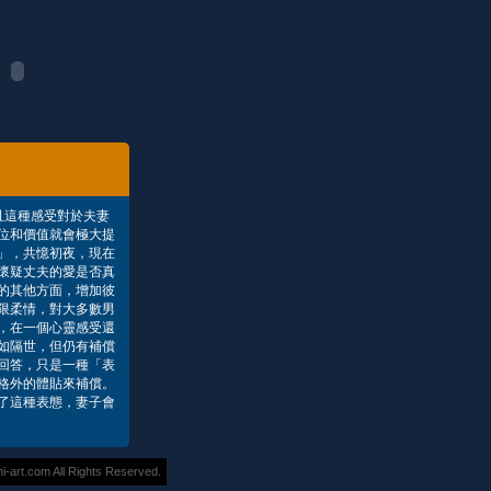
且這種感受對於夫妻
位和價值就會極大提
」，共憶初夜，現在
懷疑丈夫的愛是否真
的其他方面，增加彼
限柔情，對大多數男
，在一個心靈感受還
如隔世，但仍有補償
回答，只是一種「表
格外的體貼來補償。
了這種表態，妻子會
rt.com All Rights Reserved.