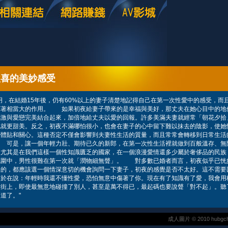
欣喜的美妙感受
，在結婚15年後，仍有60%以上的妻子清楚地記得自己在第一次性愛中的感受，而
揮著相當大的作用。 如果初夜給妻子帶來的是幸福與美好，那丈夫在她心目中的地
感激與愛戀完美結合起來，加倍地給丈夫以愛的回報。許多美滿夫妻就經常「朝花夕拾
也就更甜美。反之，初夜不滿哪怕很小，也會在妻子的心中留下難以抹去的陰影，使她
否體貼和關心。這種否定不僅會影響到夫妻性生活的質量，而且常常會轉移到日常生活
 可是，讓一個年輕力壯、期待已久的新郎，在第一次性生活裡就做到百般溫存、無
。尤其是在我們這樣一個性知識匱乏的國家，在一個浪漫愛情還多少屬於奢侈品的民族
氛圍中，男性很難在第一次就「潤物細無聲」。 對多數已婚者而言，初夜似乎已恍
夫的，都應該選一個情深意切的機會詢問一下妻子，初夜的感覺是否不太好。這不需要
等於在說：年輕時我還不懂性愛，恐怕無意中傷著了你。現在有了知識有了愛，我會用
大街上，即使最無意地碰撞了別人，甚至是萬不得已，最起碼也要說聲「對不起」。聽
道了。"
成人圖片 © 2010 hubgchi-a