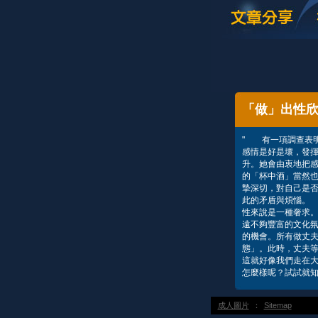
「做」出性
" 有一項調查表明
感情是好是壞，發
升。她會由衷地把
的「杯中酒」當然
摯深切，對自己是
此的矛盾與煩惱。
性來說是一種奢求
遠不夠豐富的文化
的機會。所有做丈
態」。此時，丈夫
這就好像我們走在
怎麼樣呢？試試就知
成人圖片
：
Sitemap