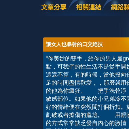
讓女人也暴射的口交絕技
"你美妙的雙手，給你的男人最g
點，可我們的性生活不是從手開
這還不算，有的時候，當他投向
足的時間盡情歡愛，，那麼就用
的他為你瘋狂。 把手洗乾淨
敏感部位。如果他的小兄弟冷不
好的情緒便在突然間打個折扣。
劃破或者擦傷的尷尬。 用親
的方式常常缺乏發自內心的激情