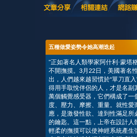
五種做愛姿勢令她高潮迭起
"正如著名人類學家阿什利·蒙塔
不開撫摸。3月22日，美國著名
出，人們越來越習慣於“單刀直入
得用手取悅伴侶的人，才是名副
萬個觸覺感受器，它們構成了一
度、壓力、摩擦、重量。就性愛
應，是激發性欲、達到性滿足所
的鑰匙。這一點，上帝在設計人
輕柔的撫摸可以使神經系統產生