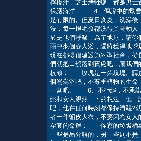
檸檬汁，芝士烤牡蠣，都是男士食
保護海洋。 4、傳說中的鴛
是有限的。但夏日炎炎，洗澡後
洗，每一根毛發都洗得黑亮動人
於是他們呼籲，為了地球，請你
雨中來個雙人浴，還將獲得地球
現在都提倡建設節約型社會，從
們就把口號落到實處吧，讓我們
枝頭： 玫瑰是一朵玫瑰。請別
個鴛鴦浴吧，不尊重植物的生命
一盆吧。 6、不拒絕，不承
絕和女人親熱一下的想法。但，請
吧，他在任何時刻都保持清醒?
者一件貂皮大衣，不要因為女人
孕套的命運： 你家的垃圾桶裏
一些是易分解的，另一些則不是