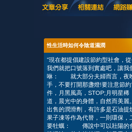
性生活時如何令陰道濕潤
"現在都提倡建設節約型社會，
我們就把口號落到實處吧，讓我
咻： 就大部分夫婦而言，夜晚
手，不要打開那盞燈!要注意節
件，月黑風高，STOP;月明星稀
道，晨光中的身體，自然而美
出售的潤滑劑，有許多是石油提
果子凍等作為代替，一則環保，
要牡蠣： 傳說中可以壯陽的食