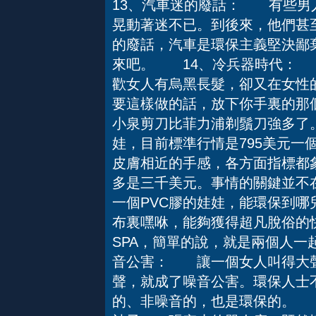
13、汽車迷的廢話： 有些男
晃動著迷不已。到後來，他們甚
的廢話，汽車是環保主義堅決鄙
來吧。 14、冷兵器時代：
歡女人有烏黑長髮，卻又在女性
要這樣做的話，放下你手裏的那
小泉剪刀比菲力浦剃鬚刀強多
娃，目前標準行情是795美元一
皮膚相近的手感，各方面指標都
多是三千美元。事情的關鍵並不
一個PVC膠的娃娃，能環保到哪
布裏嘿咻，能夠獲得超凡脫俗的
SPA，簡單的說，就是兩個人
音公害： 讓一個女人叫得大聲
聲，就成了噪音公害。環保人士
的、非噪音的，也是環保的。