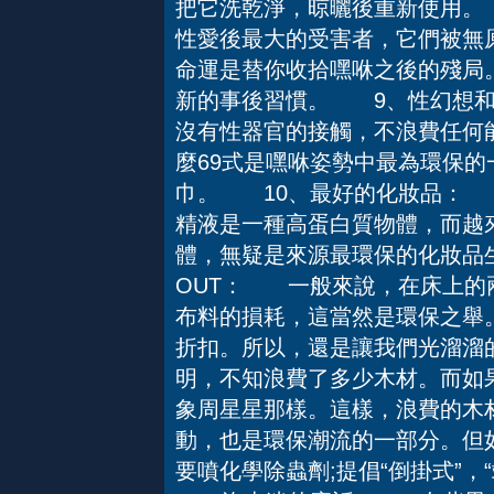
把它洗乾淨，晾曬後重新使用
性愛後最大的受害者，它們被無
命運是替你收拾嘿咻之後的殘局
新的事後習慣。 9、性幻想
沒有性器官的接觸，不浪費任何
麼69式是嘿咻姿勢中最為環保
巾。 10、最好的化妝品： 
精液是一種高蛋白質物體，而越
體，無疑是來源最環保的化妝品
OUT： 一般來說，在床上的
布料的損耗，這當然是環保之舉
折扣。所以，還是讓我們光溜
明，不知浪費了多少木材。而如
象周星星那樣。這樣，浪費的木
動，也是環保潮流的一部分。但
要噴化學除蟲劑;提倡“倒掛式”